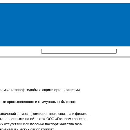
ираемые газонефтедобывающими организациями
ные промышленного и коммунально-бытового
значений за месяц компонентного состава и физико-
установленными на объектах ООО «Газпром трансгаз
х отсутствии или поломке паспорт качества газа
ко-аналитических лабораториях.