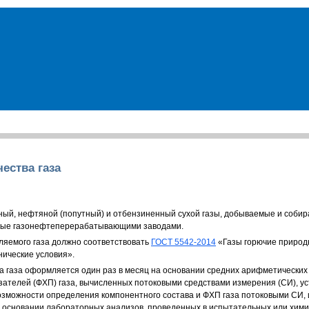
Физическим лицам
Закупки
Аукционы
Контакты
чества газа
ный, нефтяной (попутный) и отбензиненный сухой газы, добываемые и соб
ые газонефтеперерабатывающими заводами.
ляемого газа должно соответствовать
ГОСТ 5542-2014
«Газы горючие природ
нические условия».
а газа оформляется один раз в месяц на основании средних арифметических 
зателей (ФХП) газа, вычисленных потоковыми средствами измерения (СИ), 
озможности определения компонентного состава и ФХП газа потоковыми СИ, и
 основании лабораторных анализов, проведенных в испытательных или хими