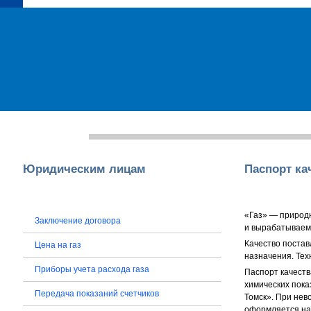
Главная
О компании
Пресс-служба
Юридическим лицам
Юридическим лицам
Паспорт ка
«Газ» — природ
Заключение договора
и вырабатываем
Качество постав
Цена на газ
назначения. Тех
Приборы учета расхода газа
Паспорт качеств
химических пока
Передача показаний счетчиков
Томск». При нев
оформляется на