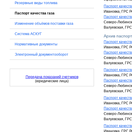
Резервные виды топлива
Паспорт качества
Ивановка, ГРС Р
Паспорт качества газа
Паспорт качества
Северо-Любинска
Изменение объёмов поставки газа
Валуевская, ГРС
Система АСКУГ
Архив паспорт
Паспорт качества
Нормативные документы
Ивановка, ГРС Р
Паспорт качества
Электронный документооборот
Северо-Любинска
Валуевская, ГРС
Паспорт качества
Ивановка, ГРС Р
Передача показаний счетчиков
Паспорт качества
(юридические лица)
Северо-Любинска
Валуевская, ГРС
Паспорт качества
Ивановка, ГРС Р
Паспорт качества
Северо-Любинска
Валуевская, ГРС
Паспорт качества
Ивановка, ГРС Р