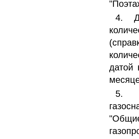
"Поэта
4. Д
колич
(спра
колич
датой
месяце
5. 
газос
"Общ
газопр