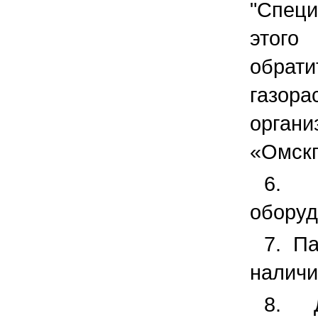
"Специ
этог
обр
газора
ор
«Омскг
6. 
оборуд
7. Па
наличи
8. Д