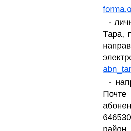
forma.
- лич
Тара, 
напр
элек
abn_ta
- нап
Почт
абонен
646530
район, 