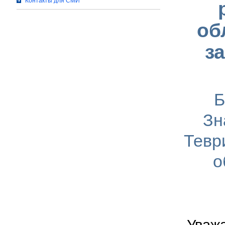
Контакты для СМИ
об
з
Б
Зн
Тевр
о
Уваж