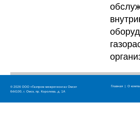
обслу
внутр
об
газора
органи
Главная
|
О компа
© 2026 ООО «Газпром межрегионгаз Омск»
644100, г. Омск, пр. Королева, д. 1А