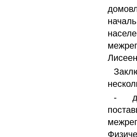
домо
начал
насе
межр
Лисеен
Зак
нескол
- д
пост
межре
Физич