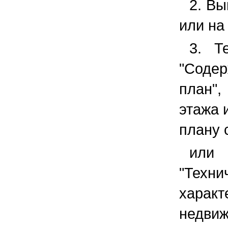
2. Вы
или на
3. Т
"Соде
план"
этажа 
плану 
или 
"Тех
хара
недви