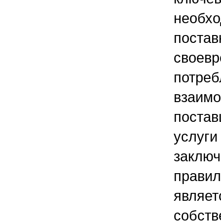
необх
поста
свое
потреб
взаи
постав
услуг
заклю
прав
явля
собс