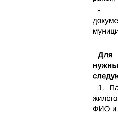
- п
докум
муници
Для
нужн
следу
1. П
жилог
ФИО и 