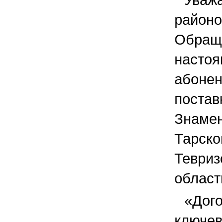
райо
Обра
наст
абоне
поста
Знаме
Тарс
Тевр
област
«Дого
клю