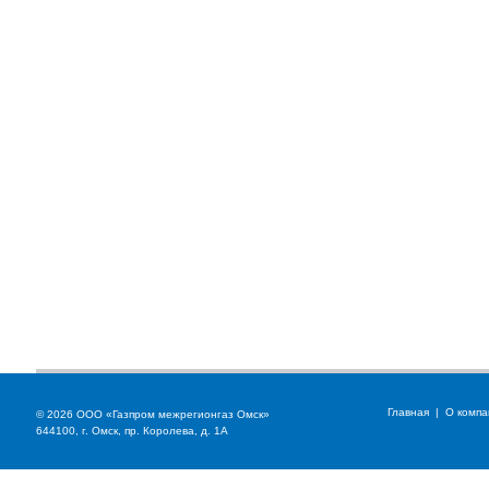
Главная
|
О компа
© 2026 ООО «Газпром межрегионгаз Омск»
644100, г. Омск, пр. Королева, д. 1А